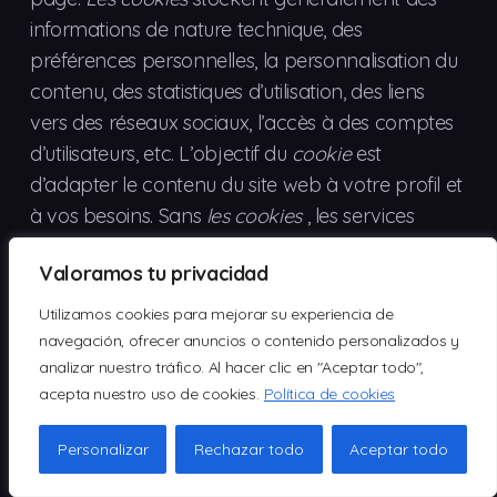
informations de nature technique, des
préférences personnelles, la personnalisation du
contenu, des statistiques d’utilisation, des liens
vers des réseaux sociaux, l’accès à des comptes
d’utilisateurs, etc. L’objectif du
cookie
est
d’adapter le contenu du site web à votre profil et
à vos besoins. Sans
les cookies
, les services
offerts par chaque page seraient
Valoramos tu privacidad
considérablement réduits.
Utilizamos cookies para mejorar su experiencia de
COOKIES UTILISÉS SUR CE SITE WEB
navegación, ofrecer anuncios o contenido personalizados y
analizar nuestro tráfico. Al hacer clic en "Aceptar todo",
Conformément aux directives de l’Agence
acepta nuestro uso de cookies.
Política de cookies
espagnole de protection des données, nous
détaillons l’utilisation des
cookies
sur ce site Web
Personalizar
Rechazar todo
Aceptar todo
afin de vous informer le plus précisément